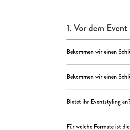
1. Vor dem Event
Bekommen wir einen Schl
Ein Schlüssel ist nicht nöti
nebenan und kümmert sich 
Bekommen wir einen Schl
Ein Schlüssel ist nicht nöti
nebenan und kümmert sich 
Bietet ihr Eventstyling an
Unsere Locations verfügen üb
Räume abgestimmt. Für indiv
Für welche Formate ist die
Eventstyling-Service zur Ver