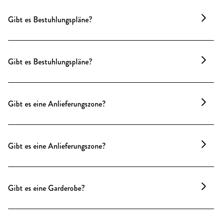
die Räume sind vorhanden und können bei der
Gibt es Bestuhlungspläne?
Planung genutzt werden – Beratung inklusive.
Ja, passende Bestuhlungspläne sind vorhanden und
können direkt genutzt oder angepasst werden.
Gibt es Bestuhlungspläne?
Selbstverständlich. Passende Bestuhlungspläne für
die Räume sind vorhanden und können bei der
Gibt es eine Anlieferungszone?
Planung genutzt werden – Beratung inklusive.
Bei Bedarf kann eine 15 m lange Halteverbotszone
vor Münzstraße 19 beantragt werden. Die
Gibt es eine Anlieferungszone?
Beantragung sollte mindestens 14 Tage vor dem
Event erfolgen.
Ja, bei Bedarf kann eine 15 Meter lange
Halteverbotszone direkt vor dem Haus über uns
Gibt es eine Garderobe?
gegen Aufpreis beantragt werden. Die Beantragung
sollte mindestens 14 Tage vor der Veranstaltung
Mobile, formschöne Garderobenständer mit
erfolgen, um eine reibungslose Anlieferung zu
passenden Bügeln stehen bereit.