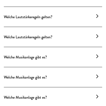
Unsere Charlottenburger Location ist kein Ort für
lange Partynächte, sondern für Events mit Stil und
Welche Lautstärkeregeln gelten?
Gesprächskultur. Musik ist herzlich willkommen –
nur Clublautstärke vermeiden wir aus Rücksicht auf
Hier darf’s laut werden: Musik, DJs und Bands sind
die Nachbarschaft.
erlaubt – auch am Abend. Die Location ist bestens
Welche Lautstärkeregeln gelten?
isoliert und eignet sich für Events mit Energie,
Sound und Stimmung.
Feiern mit Musik sind herzlich willkommen –
Technonächte sind nicht vorgesehen.
Welche Musikanlage gibt es?
Ein Sonos-Soundsystem sorgt für klaren Klang in
allen Räumen. Musik kann einfach über ein iPad mit
Welche Musikanlage gibt es?
Spotify-Playlist gesteuert werden. Für größere
Setups kann zusätzliche Technik über unseren
Ein fest installiertes
Lautsprechersystem mit
Haustechniker gebucht werden.
Mikrofon
steht bereit.
Welche Musikanlage gibt es?