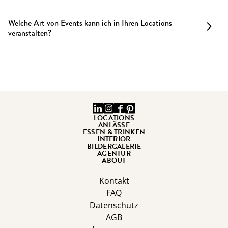
Unser Konzept vereint den Charme von
adaptiert oder erweitert werden – mögliche
Altbauwohnungen mit professionellen
Änderungen werden individuell abgestimmt und im
Welche Art von Events kann ich in Ihren Locations
Eventstandards auf höchstem Niveau. Jede unserer
veranstalten?
Angebot berücksichtigt. Unser Team hilft Ihnen
Locations bietet eine einzigartige, stilvolle
gerne, die beste Anordnung für Ihr Event zu planen.
Atmosphäre, die den Charakter einer privaten
Unsere Eventlocations sind vielseitig und bieten den
Einladung widerspiegelt. Mit einem großen
idealen Rahmen für private Feiern,
Eventteam und Inhouse-Catering, bei dem alles
Firmenveranstaltungen, Tagungen, Workshops,
frisch und selbst zubereitet wird, sorgen wir dafür,
Dinner-Events und vieles mehr. Ganz gleich, ob Sie
dass sich unsere Gäste rundum wohlfühlen und ihre
ein kleines Treffen oder ein großes Event planen –
Veranstaltung zu einem unvergesslichen Erlebnis
wir passen uns Ihren Bedürfnissen an.
LOCATIONS
ANLÄSSE
wird.
ESSEN & TRINKEN
INTERIOR
BILDERGALERIE
AGENTUR
ABOUT
Kontakt
FAQ
Datenschutz
AGB