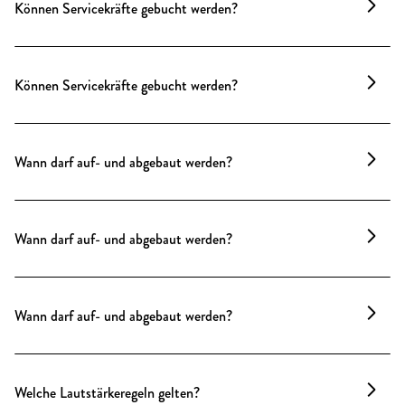
Können Servicekräfte gebucht werden?
Unser festes Serviceteam kennt Haus, Speisen und
Abläufe bis ins Detail. Die passende Teamstärke ist
Können Servicekräfte gebucht werden?
im Angebot immer berücksichtigt.
Unser festes Serviceteam kennt Haus, Speisen und
Abläufe bis ins Detail. Die passende Teamstärke ist
Wann darf auf- und abgebaut werden?
im Angebot immer berücksichtigt.
Auf- und Abbauzeiten werden individuell
abgestimmt. Nachtaufbauten vermeiden wir aus
Wann darf auf- und abgebaut werden?
Rücksicht auf die Nachbarschaft und halten die
gesetzlichen Ruhezeiten von 22 bis 06 Uhr ein.
Auf- und Abbauzeiten werden individuell
abgestimmt. Dank der Lage im Geschäftsviertel gibt
Wann darf auf- und abgebaut werden?
es keine Lärmbeschränkung – Nachtaufbauten sind
möglich.
Auf- und Abbauzeiten werden individuell
abgestimmt. Nachtaufbauten vermeiden wir aus
Welche Lautstärkeregeln gelten?
Rücksicht auf die Nachbarschaft.