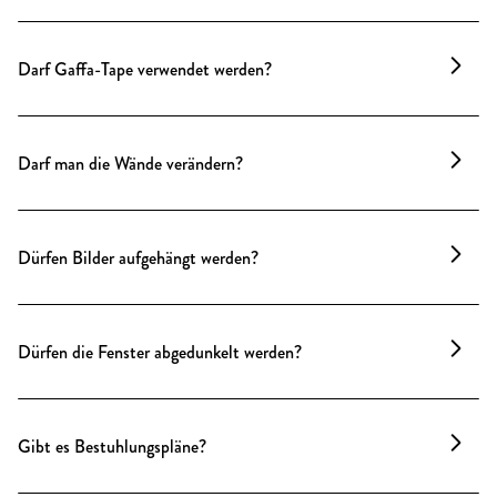
Bitte kein Gaffa-Tape – wir halten geeignete
Alternativen bereit.
Darf Gaffa-Tape verwendet werden?
Bitte kein Gaffa-Tape – es beschädigt empfindliche
Oberflächen. Wir halten gern geeignete Alternativen
Darf man die Wände verändern?
bereit.
Bohrungen oder Farbänderungen sind nicht
gestattet. Malerarbeiten können nur über einen
Dürfen Bilder aufgehängt werden?
Partner erfolgen, der das Haus und unsere Little-
Greene-Farben kennt und den historischen Stuck
Viele Räume verfügen über elegante
schonend behandelt.
Galerieschienen, die das Anbringen von Bildern
Dürfen die Fenster abgedunkelt werden?
oder Markenflächen einfach und spurenlos
ermöglichen. Auch Staffeleien sind auf Anfrage
Alle Fenster verfügen über hochwertige Vorhänge.
buchbar.
Für vollständige Verdunklung kann ein externer
Gibt es Bestuhlungspläne?
Folien-Dienstleister über uns gebucht werden. Dies
ist Teil unseres Agenturangebots.
Selbstverständlich. Passende Bestuhlungspläne für