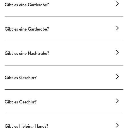
gewährleisten.
Gibt es eine Garderobe?
Garderobenpersonal kann nach Wunsch gebucht
werden.
Im Entrée ist Platz für rund 60 Jacken – je nach
Saison. Für größere Veranstaltungen halten wir
Gibt es eine Garderobe?
mobile Kleiderständer bereit. Es gibt ausreichend
Platz für kleine Koffer und Taschen.
Es steht eine
mobile Garderobe
zur Verfügung, die
je nach Setup flexibel platziert werden kann. So lässt
Gibt es eine Nachtruhe?
sich der verfügbare Raum optimal an das jeweilige
Eventformat anpassen.
Ja – Veranstaltungen mit Musik oder höherem
Geräuschpegel enden um 22 Uhr. Für kleine
Gibt es Geschirr?
Gruppen können nach Absprache Ausnahmen im
vorderen Teil der Wohnung möglich sein.
Ja – hochwertiges Geschirr aus unserem Bestand
steht bereit und kann bei kleineren Produktionen
Gibt es Geschirr?
nach Absprache genutzt werden. Für größere
Veranstaltungen sorgt unser Inhouse-Catering für
Ja – und nicht irgendeines. Hochwertiges Geschirr
den passenden Rahmen.
aus unserem Bestand steht bereit und kann bei
Gibt es Helping Hands?