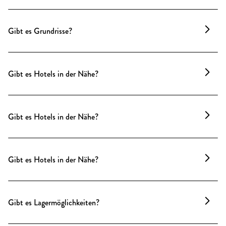
Grundrisse sind als DWG-Datei oder PDF erhältlich –
auf Wunsch mit Bildern, Maßangaben zu Räumen,
Gibt es Grundrisse?
Türen und Fenstern.
Grundrisse sind als DWG-Datei oder PDF erhältlich –
auf Wunsch mit Bildern, Maßangaben zu Räumen,
Gibt es Hotels in der Nähe?
Türen und Fenstern.
Zahlreiche Hotels aller Kategorien befinden sich in
unmittelbarer Umgebung – vom Gendarmenmarkt
Gibt es Hotels in der Nähe?
bis zur Friedrichstraße. Eine Übersicht mit
Empfehlungen und Sonderkonditionen stellen wir
Rund um die Location gibt es zahlreiche Hotels aller
gern zur Verfügung.
Kategorien. Eine Übersicht mit Partnerhäusern und
Gibt es Hotels in der Nähe?
Sonderkonditionen stellen wir gern zur Verfügung.
Die Buchung über uns ist Teil unseres
Rund um die Location gibt es eine Vielzahl an Hotels
Agenturangebots.
aller Kategorien. Eine Übersicht mit Partnerhäusern
Gibt es Lagermöglichkeiten?
und Sonderkonditionen stellen wir gern zur
Verfügung. Die Buchung über uns ist Teil unseres
Vor und nach Veranstaltungen ist die Location meist