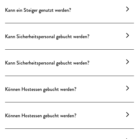
kleinere Produktionen oder spezielle Konzepte ist
Kann ein Steiger genutzt werden?
eine Nutzung nach Absprache möglich – wir finden
gern eine Lösung, die zum Anlass passt.
Unsere Location ist beliebt für Film- und
Fotoproduktionen. Ein Steiger ist meist nicht nötig –
Kann Sicherheitspersonal gebucht werden?
die Räume verfügen über viel Tageslicht und
spannende Perspektiven, Erker, Balkone zum
Das Sicherheitsteam ist regelmäßig bei uns im
Beleuchten. So entstehen gute Bilder ohne großen
Einsatz und kennt das Haus bestens. Ab etwa 60
technischen Aufwand – das spart Zeit und Budget.
Kann Sicherheitspersonal gebucht werden?
Personen wird Security automatisch eingeplant –
charmant, aufmerksam und unaufdringlich.
Das Sicherheitsteam ist regelmäßig bei uns im
Einsatz und kennt das Haus bestens. Ab etwa 80
Können Hostessen gebucht werden?
Personen wird Security automatisch eingeplant –
charmant, aufmerksam und unaufdringlich.
Ja, gerne. Passend zum Event, zur Marke und zum
Stil – unkompliziert über uns buchbar.
Können Hostessen gebucht werden?
Ja, gerne. Passend zum Event, zur Marke und zum
Stil – unkompliziert über uns buchbar.