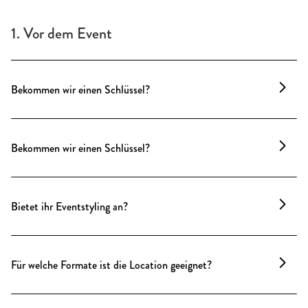
1. Vor dem Event
Bekommen wir einen Schlüssel?
Ein Schlüssel ist nicht nötig. Ein Location Manager
ist während des gesamten Zeitraums vor Ort oder
Bekommen wir einen Schlüssel?
im Büro nebenan und kümmert sich um Öffnung,
Übergabe und Betreuung.
Ein Schlüssel ist nicht nötig. Ein Location Manager
ist während des gesamten Zeitraums vor Ort oder
Bietet ihr Eventstyling an?
im Büro nebenan und kümmert sich um Öffnung,
Übergabe und Betreuung.
Unsere Locations verfügen über einen fein
kuratierten Möbelfundus – stimmig, wandelbar und
Für welche Formate ist die Location geeignet?
perfekt auf die Räume abgestimmt. Für individuelle
Markenauftritte oder besondere Konzepte steht auf
Unser Stammhaus in Charlottenburg ideal für alle,
Wunsch unser Eventstyling-Service zur Verfügung –