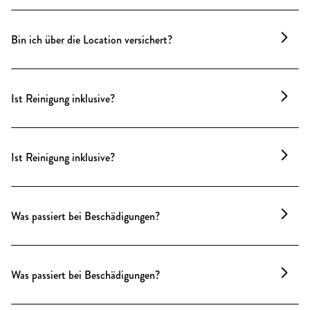
unkomplizierten Buchung einer kurzfristigen,
Nein, die Versicherung erfolgt durch den Mieter
Eventversicherung, zu fairen Konditionen – passend
bzw. Veranstalter. Auf Wunsch unterstützen wir
Bin ich über die Location versichert?
zur Dauer und Art der Veranstaltung.
gern bei der unkomplizierten Buchung einer
Wir empfehlen, dies ein paar Tage vor dem Event
kurzfristigen, Eventversicherung, zu fairen
Nein, die Versicherung erfolgt durch den Mieter
mit uns abzustimmen.
Konditionen – passend zur Dauer und Art der
bzw. Veranstalter. Auf Wunsch unterstützen wir
Veranstaltung.
Ist Reinigung inklusive?
gern bei der unkomplizierten Buchung einer
Wir empfehlen, dies ein paar Tage vor dem Event
kurzfristigen, Eventversicherung, zu fairen
mit uns abzustimmen.
Die Endreinigung ist immer im Angebot enthalten.
Konditionen – passend zur Dauer und Art der
Zusätzliche Zwischenreinigungen oder WC-Personal
Veranstaltung.
Ist Reinigung inklusive?
können hinzugebucht werden.
Wir empfehlen, dies ein paar Tage vor dem Event
mit uns abzustimmen.
Die Endreinigung ist immer im Angebot enthalten.
Zusätzliche Zwischenreinigungen oder WC-Personal
Was passiert bei Beschädigungen?
können bei Bedarf gebucht werden.
Etwaige Schäden werden im Abnahmeprotokoll
festgehalten und anschließend gemeinsam
Was passiert bei Beschädigungen?
abgestimmt.
Etwaige Schäden werden im Abnahmeprotokoll