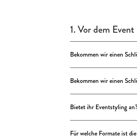
1. Vor dem Event
Bekommen wir einen Schl
Ein Schlüssel ist nicht nöti
nebenan und kümmert sich 
Bekommen wir einen Schl
Ein Schlüssel ist nicht nöti
nebenan und kümmert sich 
Bietet ihr Eventstyling an
Unsere Locations verfügen üb
Räume abgestimmt. Für indiv
Für welche Formate ist die
Eventstyling-Service zur Ver