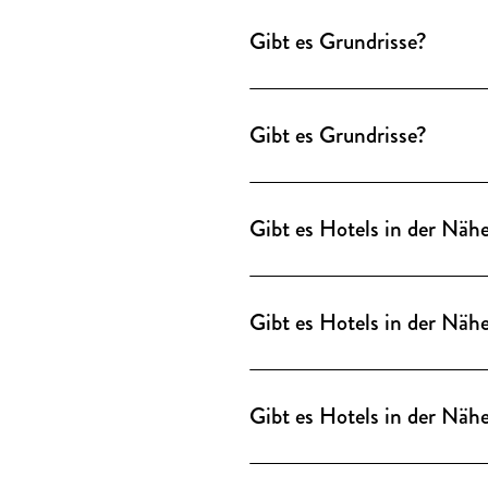
Fenstern.
Gibt es Grundrisse?
Grundrisse sind als DWG-Dat
Fenstern.
Gibt es Grundrisse?
Grundrisse sind als DWG-Dat
Fenstern.
Gibt es Hotels in der Näh
Zahlreiche Hotels aller Kat
Friedrichstraße. Eine Übersi
Gibt es Hotels in der Näh
Rund um die Location gibt es
Sonderkonditionen stellen wi
Gibt es Hotels in der Näh
Rund um die Location gibt es